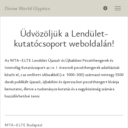
Divine World Glyptics
Men
lenyi
Üdvözöljük a Lendület-
kutatócsoport weboldalán!
Az MTA–ELTE Lendület Újasszír és Újbabiloni Pecséthengerek és
Istenvilág Kutatócsoport az i.e. I. évezredi pecséthengerek adatbázisát
készíti el, s az említett időszakból (i.e. 1000–300) származó mintegy 5500
darab publikált újasszír, újbabilóni és óperzsa kori pecséthengert kívánja
bemutatni, illetve a tudományos kutatás és a nagyközönség számára
hozzáférhetővé tenni.
MTA
–
ELTE Budapest