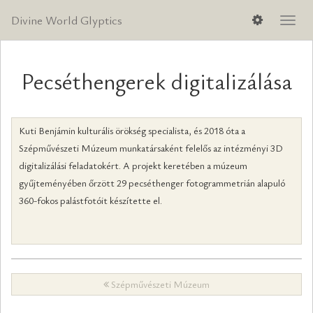
Divine World Glyptics
Men
lenyi
Pecséthengerek digitalizálása
Kuti Benjámin kulturális örökség specialista, és 2018 óta a
Szépművészeti Múzeum munkatársaként felelős az intézményi 3D
digitalizálási feladatokért. A projekt keretében a múzeum
gyűjteményében őrzött 29 pecséthenger fotogrammetrián alapuló
360-fokos palástfotóit készítette el.
Szépművészeti Múzeum