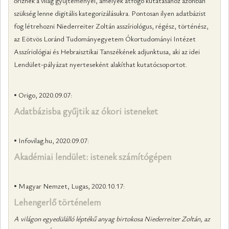
őriznek a világ gyűjteményei, amelyek átfogó kutatásához azonban
szükség lenne digitális kategorizálásukra. Pontosan ilyen adatbázist
fog létrehozni Niederreiter Zoltán asszíriológus, régész, történész,
az Eötvös Loránd Tudományegyetem Ókortudományi Intézet
Asszíriológiai és Hebraisztikai Tanszékének adjunktusa, aki az idei
Lendület-pályázat nyerteseként alakíthat kutatócsoportot.
• Origo, 2020.09.07:
Adatbázisba gyűjtik az ókori isteneket
• Infovilag.hu, 2020.09.07:
Akadémiai lendület: istenek számítógépen
• Magyar Nemzet, Lugas, 2020.10.17:
Lehengerlő történelem
A világon egyedülálló léptékű anyag birtokosa Niederreiter Zoltán, az