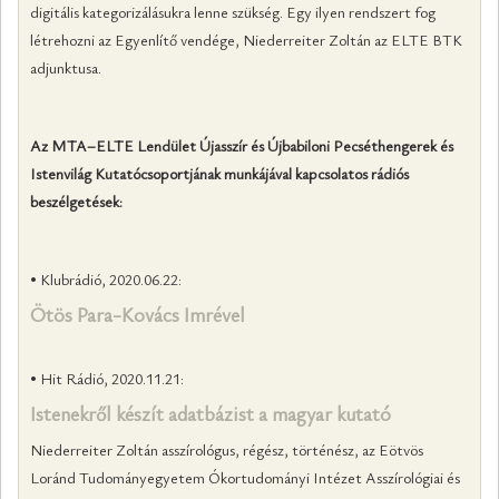
digitális kategorizálásukra lenne szükség. Egy ilyen rendszert fog
létrehozni az Egyenlítő vendége, Niederreiter Zoltán az ELTE BTK
adjunktusa.
Az MTA–ELTE Lendület Újasszír és Újbabiloni Pecséthengerek és
Istenvilág Kutatócsoportjának munkájával kapcsolatos rádiós
beszélgetések:
• Klubrádió, 2020.06.22:
Ötös Para-Kovács Imrével
• Hit Rádió, 2020.11.21:
Istenekről készít adatbázist a magyar kutató
Niederreiter Zoltán asszírológus, régész, történész, az Eötvös
Loránd Tudományegyetem Ókortudományi Intézet Asszírológiai és