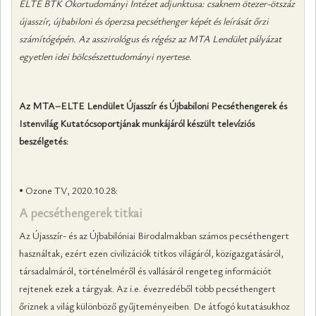
ELTE BTK Ókortudományi Intézet adjunktusa: csaknem ötezer-ötszáz
újasszír, újbabiloni és óperzsa pecséthenger képét és leírását őrzi
számító­gépén. Az asszirológus és régész az MTA Lendület pályázat
egyetlen idei bölcsészettudományi nyertese.
Az MTA–ELTE Lendület Újasszír és Újbabiloni Pecséthengerek és
Istenvilág Kutatócsoportjának munkájáról készült televíziós
beszélgetés:
• Ozone TV, 2020.10.28:
A pecséthengerek titkai
Az Újasszír- és az Újbabilóniai Birodalmakban számos pecséthengert
használtak, ezért ezen civilizációk titkos világáról, közigazgatásáról,
társadalmáról, történelméről és vallásáról rengeteg információt
rejtenek ezek a tárgyak. Az i.e. évezredéből több pecséthengert
őriznek a világ különböző gyűjteményeiben. De átfogó kutatásukhoz