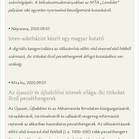
számítógépén. A bölcsészettudományokban az MTA „Lendület”
pályázat idei egyetlen nyertesével beszélgettünk kutatásáról.
• Népszava, 2020.09.07:
Isten-adatbázist készít egy magyar kutató
A digitális kategorizálásra az időszámítás előtti első évezred első feléből
származó, ősi titkokat őrző pecséthengerek átfogó kutatásához van
szükség.
• Mta.hu, 2020.09.07:
Az újasszír és újbabilóni istenek világa: ősi titkokat
őrző pecséthengerek
Az Újasszír, Újbabilóni és az Akhaimenida Birodalom közigazgatásáról,
társadalmáról, történelméről és vallásáról rengeteg információt
rejtenek az akkoriban használatos pecséthengerek. Az időszámításunk
előtti első évezred első feléből (i. e. 1000–500) több pecséthengert