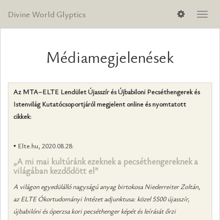
Divine World Glyptics
Men
lenyi
Médiamegjelenések
Az MTA–ELTE Lendület Újasszír és Újbabiloni Pecséthengerek és
Istenvilág Kutatócsoportjáról megjelent online és nyomtatott
cikkek:
• Elte.hu, 2020.08.28:
„A mi mai kultúránk ezeknek a pecséthengereknek a
világában kezdődött el”
A világon egyedülálló nagyságú anyag birtokosa Niederreiter Zoltán,
az ELTE Ókortudományi Intézet adjunktusa: közel 5500 újasszír,
újbabilóni és óperzsa kori pecséthenger képét és leírását őrzi